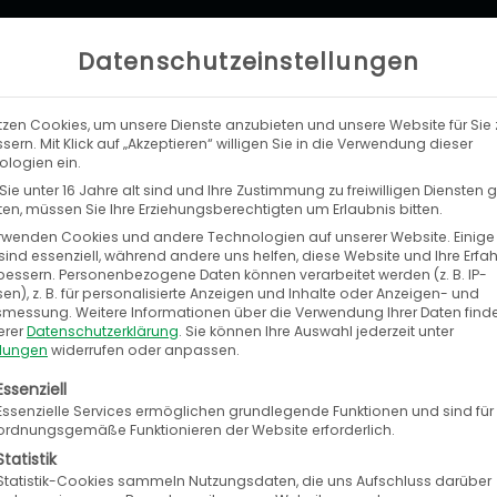
Datenschutzeinstellungen
tzen Cookies, um unsere Dienste anzubieten und unsere Website für Sie 
LEISTUNGEN
UNTERNEHMEN
KA
sern. Mit Klick auf „Akzeptieren“ willigen Sie in die Verwendung dieser
logien ein.
ie unter 16 Jahre alt sind und Ihre Zustimmung zu freiwilligen Diensten
n, müssen Sie Ihre Erziehungsberechtigten um Erlaubnis bitten.
rwenden Cookies und andere Technologien auf unserer Website. Einige
sind essenziell, während andere uns helfen, diese Website und Ihre Erfa
bessern.
Personenbezogene Daten können verarbeitet werden (z. B. IP-
artners schweiz ag
en), z. B. für personalisierte Anzeigen und Inhalte oder Anzeigen- und
tsmessung.
Weitere Informationen über die Verwendung Ihrer Daten find
erer
Datenschutzerklärung
.
Sie können Ihre Auswahl jederzeit unter
llungen
widerrufen oder anpassen.
ng für den Versandhandel
olgt eine Liste der Service-Gruppen, für die eine E
Essenziell
Essenzielle Services ermöglichen grundlegende Funktionen und sind für
 Filial- und Versandhandel und ist ein in seinem
ordnungsgemäße Funktionieren der Website erforderlich.
Statistik
Statistik-Cookies sammeln Nutzungsdaten, die uns Aufschluss darüber