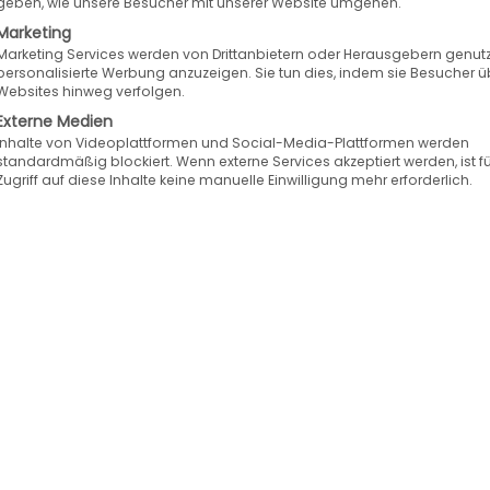
geben, wie unsere Besucher mit unserer Website umgehen.
nd Versandhandelssoftware für all Ihre Artikel-, K
Marketing
Marketing Services werden von Drittanbietern oder Herausgebern genutz
personalisierte Werbung anzuzeigen. Sie tun dies, indem sie Besucher ü
Websites hinweg verfolgen.
t durch seine intuitive Bedienbarkeit, starke P
Externe Medien
Funktionsumfang.
Inhalte von Videoplattformen und Social-Media-Plattformen werden
standardmäßig blockiert. Wenn externe Services akzeptiert werden, ist f
Zugriff auf diese Inhalte keine manuelle Einwilligung mehr erforderlich.
vicecenter oder Auftragsimport aus dem Webshop,
sandabwicklung, Lagerverwaltung, Retourenmana
arketing mit Werbestufen und Werbeaktionen für un