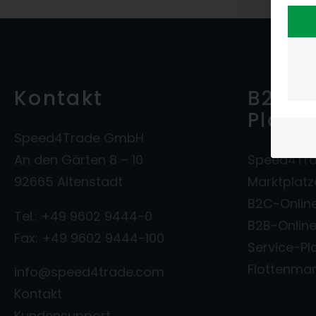
Kontakt
B2B- 
Platt
Speed4Trade GmbH
An den Gärten 8 – 10
Speed4Tra
92665 Altenstadt
Marktplat
B2C-Onlin
Tel.: +49 9602 9444-0
B2B-Onlin
Fax: +49 9602 9444-100
Service-Pl
Flottenm
info@speed4trade.com
Kontakt
Kundensupport