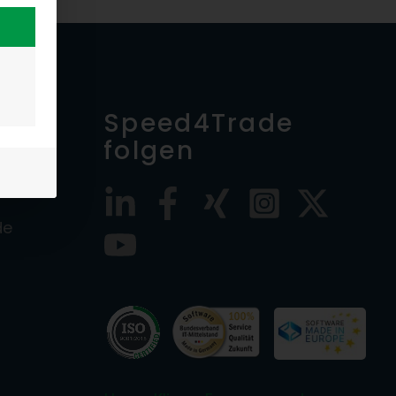
n
Speed4Trade
folgen
de