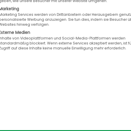
up2date CMS, Shop/PartShop, RecyclerEdition, CA
geben, wie unsere Besucher mit unserer Website umgehen.
Marketing
Marketing Services werden von Drittanbietern oder Herausgebern genutz
personalisierte Werbung anzuzeigen. Sie tun dies, indem sie Besucher ü
Websites hinweg verfolgen.
Externe Medien
Inhalte von Videoplattformen und Social-Media-Plattformen werden
fz-Teilehandel das volle Spektrum der Vertriebskanäl
standardmäßig blockiert. Wenn externe Services akzeptiert werden, ist f
Zugriff auf diese Inhalte keine manuelle Einwilligung mehr erforderlich.
hrige Zusammenarbeit konnten viele Autoverwerter un
ive, KUMAsoft GmbH