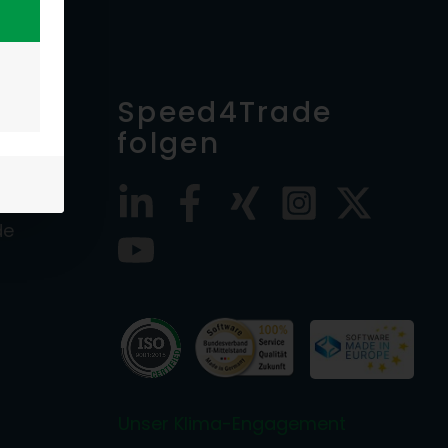
n
Speed4Trade
folgen
de
Unser Klima-Engagement