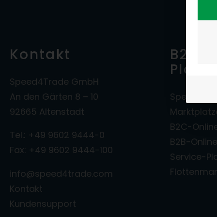
Kontakt
B2B- 
Platt
Speed4Trade GmbH
An den Gärten 8 – 10
Speed4Tra
92665 Altenstadt
Marktplat
B2C-Onlin
Tel.: +49 9602 9444-0
B2B-Onlin
Fax: +49 9602 9444-100
Service-Pl
Flottenm
info@speed4trade.com
Kontakt
Kundensupport