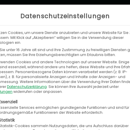
Datenschutzeinstellungen
tzen Cookies, um unsere Dienste anzubieten und unsere Website für Sie 
LEISTUNGEN
UNTERNEHMEN
KA
sern. Mit Klick auf „Akzeptieren“ willigen Sie in die Verwendung dieser
logien ein.
ie unter 16 Jahre alt sind und Ihre Zustimmung zu freiwilligen Diensten
n, müssen Sie Ihre Erziehungsberechtigten um Erlaubnis bitten.
rwenden Cookies und andere Technologien auf unserer Website. Einige
sind essenziell, während andere uns helfen, diese Website und Ihre Erfa
bessern.
Personenbezogene Daten können verarbeitet werden (z. B. IP-
en), z. B. für personalisierte Anzeigen und Inhalte oder Anzeigen- und
ft GmbH
tsmessung.
Weitere Informationen über die Verwendung Ihrer Daten find
erer
Datenschutzerklärung
.
Sie können Ihre Auswahl jederzeit unter
llungen
widerrufen oder anpassen.
etence Center eBusiness & Portale der KUMA
olgt eine Liste der Service-Gruppen, für die eine E
Essenziell
Essenzielle Services ermöglichen grundlegende Funktionen und sind für
ordnungsgemäße Funktionieren der Website erforderlich.
ruhe fokussiert sich auf den Aufbau professionell
Statistik
bau sowie im Automobilteilehandel (neu und gebr
Statistik-Cookies sammeln Nutzungsdaten, die uns Aufschluss darüber