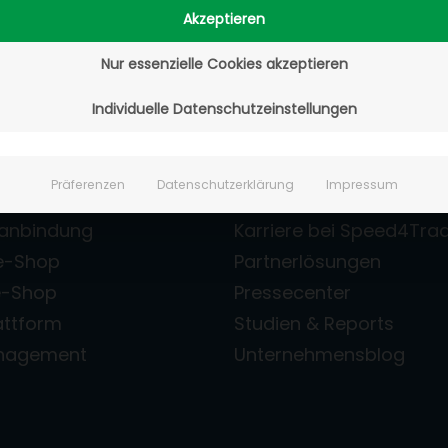
Akzeptieren
Nur essenzielle Cookies akzeptieren
& B2C-
Unternehme
Individuelle Datenschutzeinstellungen
formen
Über Speed4Trade
Präferenzen
Datenschutzerklärung
Impressum
de Consulting
Unsere Leistungen
zanbindung
Karriere bei Speed4Tra
e-Shop
Partnerlösungen
e-Shop
Pressecenter
attform
Studien & Reports
anagement
Unternehmensblog