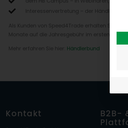
dem HB Campus – in Webinaren, Worksho
Interessenvertretung – der Händlerbund 
Als Kunden von Speed4Trade erhalten Sie exk
Monate auf die Jahresgebühr im ersten Jahr.
Mehr erfahren Sie hier:
Händlerbund
Kontakt
B2B- 
Platt