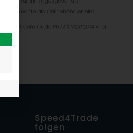
Wissen für Ihr Tagesgeschäft
 Ihre Rechte als Onlinehändler ein!
ren Sie mit dem Code P672#M2#2014 drei
n
Speed4Trade
folgen