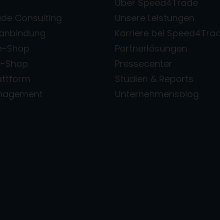
Über Speed4Trade
de Consulting
Unsere Leistungen
zanbindung
Karriere bei Speed4Tra
e-Shop
Partnerlösungen
e-Shop
Pressecenter
attform
Studien & Reports
anagement
Unternehmensblog