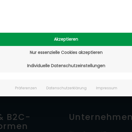
ps und Seminaren erhalten Sie Tipps, Tricks und 
setzt sich europaweit in verschiedenen Gremien für
lusive Sonderkonditionen beim Händlerbund! Spa
Akzeptieren
Nur essenzielle Cookies akzeptieren
Individuelle Datenschutzeinstellungen
Präferenzen
Datenschutzerklärung
Impressum
& B2C-
Unternehme
formen