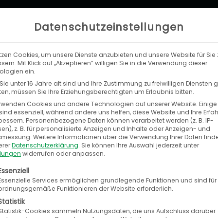
Datenschutzeinstellungen
tzen Cookies, um unsere Dienste anzubieten und unsere Website für Sie 
LEISTUNGEN
UNTERNEHMEN
KA
sern. Mit Klick auf „Akzeptieren“ willigen Sie in die Verwendung dieser
logien ein.
ie unter 16 Jahre alt sind und Ihre Zustimmung zu freiwilligen Diensten
n, müssen Sie Ihre Erziehungsberechtigten um Erlaubnis bitten.
rwenden Cookies und andere Technologien auf unserer Website. Einige
sind essenziell, während andere uns helfen, diese Website und Ihre Erfa
bessern.
Personenbezogene Daten können verarbeitet werden (z. B. IP-
en), z. B. für personalisierte Anzeigen und Inhalte oder Anzeigen- und
bund
tsmessung.
Weitere Informationen über die Verwendung Ihrer Daten find
erer
Datenschutzerklärung
.
Sie können Ihre Auswahl jederzeit unter
llungen
widerrufen oder anpassen.
olgt eine Liste der Service-Gruppen, für die eine E
in Netzwerk aus verschiedenen Services, das steti
Essenziell
Essenzielle Services ermöglichen grundlegende Funktionen und sind für
n in ganz Europa und treibt deren Professionalisi
ordnungsgemäße Funktionieren der Website erforderlich.
 Mwst.).
Statistik
Statistik-Cookies sammeln Nutzungsdaten, die uns Aufschluss darüber