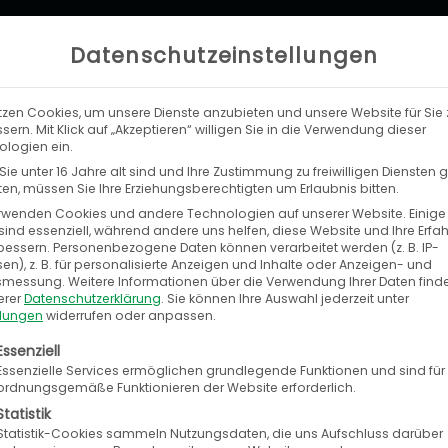
Datenschutzeinstellungen
tzen Cookies, um unsere Dienste anzubieten und unsere Website für Sie 
LEISTUNGEN
UNTERNEHMEN
KA
sern. Mit Klick auf „Akzeptieren“ willigen Sie in die Verwendung dieser
logien ein.
ie unter 16 Jahre alt sind und Ihre Zustimmung zu freiwilligen Diensten
n, müssen Sie Ihre Erziehungsberechtigten um Erlaubnis bitten.
rwenden Cookies und andere Technologien auf unserer Website. Einige
sind essenziell, während andere uns helfen, diese Website und Ihre Erfa
bessern.
Personenbezogene Daten können verarbeitet werden (z. B. IP-
en), z. B. für personalisierte Anzeigen und Inhalte oder Anzeigen- und
tsmessung.
Weitere Informationen über die Verwendung Ihrer Daten find
erer
Datenschutzerklärung
.
Sie können Ihre Auswahl jederzeit unter
llungen
widerrufen oder anpassen.
olgt eine Liste der Service-Gruppen, für die eine E
Essenziell
 intelligente Suchfunktion für die Artikelsuche
Essenzielle Services ermöglichen grundlegende Funktionen und sind für
ordnungsgemäße Funktionieren der Website erforderlich.
t gesteigert werden!
Statistik
Statistik-Cookies sammeln Nutzungsdaten, die uns Aufschluss darüber
 des Business Creation Center Salzburg und der 