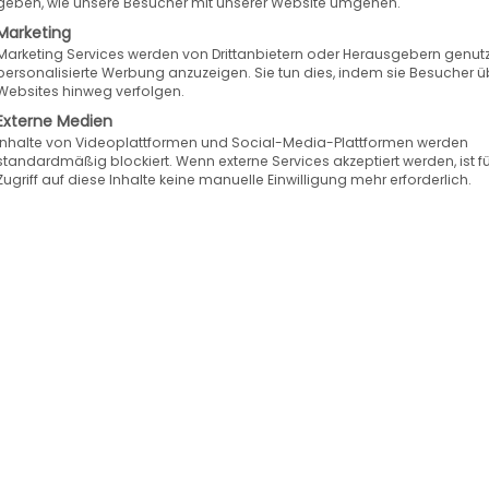
geben, wie unsere Besucher mit unserer Website umgehen.
was sie suchen? Damit ist jetzt Schluss: stop search
Marketing
Marketing Services werden von Drittanbietern oder Herausgebern genutz
personalisierte Werbung anzuzeigen. Sie tun dies, indem sie Besucher ü
Websites hinweg verfolgen.
Externe Medien
Inhalte von Videoplattformen und Social-Media-Plattformen werden
standardmäßig blockiert. Wenn externe Services akzeptiert werden, ist f
assende Lösung für den Online-Handel mit besten Vor
Zugriff auf diese Inhalte keine manuelle Einwilligung mehr erforderlich.
otwendigen technologischen Raffinessen, um Ihnen d
rschaffen.“
icer, FINDOLOGIC GmbH