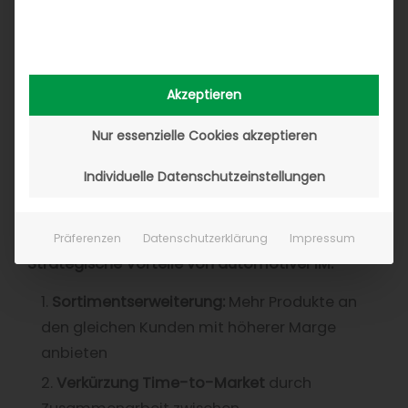
Akzeptieren
Nur essenzielle Cookies akzeptieren
Individuelle Datenschutzeinstellungen
Präferenzen
Datenschutzerklärung
Impressum
Strategische Vorteile von automotivePIM:
1.
Sortimentserweiterung:
Mehr Produkte an
den gleichen Kunden mit höherer Marge
anbieten
2.
Verkürzung Time-to-Market
durch