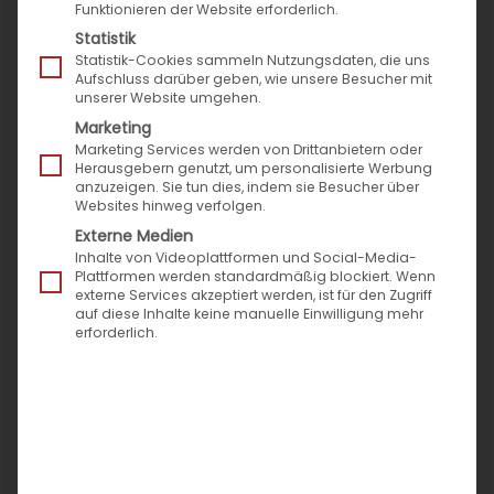
Funktionieren der Website erforderlich.
Innovation unterstützt Sie dabei, die steigende
Statistik
Anzahl an Kommunikationskanälen, die
Statistik-Cookies sammeln Nutzungsdaten, die uns
Aufschluss darüber geben, wie unsere Besucher mit
Komplexität der Ersatzteile und deren
unserer Website umgehen.
Beziehungen mit Motoren und Fahrzeugen
Marketing
sowie die wachsende Konkurrenz zwischen OEM
Marketing Services werden von Drittanbietern oder
Herausgebern genutzt, um personalisierte Werbung
und IAM in den Griff zu bekommen.
anzuzeigen. Sie tun dies, indem sie Besucher über
Websites hinweg verfolgen.
Externe Medien
automotivePIM im Überblick:
Inhalte von Videoplattformen und Social-Media-
Plattformen werden standardmäßig blockiert. Wenn
Import, Export und Zuordnung von Daten
externe Services akzeptiert werden, ist für den Zugriff
auf diese Inhalte keine manuelle Einwilligung mehr
(Ersatzteile zu Motoren zu Fahrzeug)
erforderlich.
flexibel und automatisiert. Schnell,
einfach, effizient.
Verwaltung komplexer
Distributionslandschaften, national und
international.