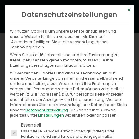
Zum
Hau
Mit di
Inhalt
Datenschutzeinstellungen
springen
Wir nutzen Cookies, um unsere Dienste anzubieten und
unsere Website für Sie zu verbessern. Mit Klick auf
„Akzeptieren“ willigen Sie in die Verwendung dieser
Technologien ein.
Wenn Sie unter 16 Jahre alt sind und Ihre Zustimmung zu
freiwilligen Diensten geben möchten, müssen Sie Ihre
Erziehungsberechtigten um Erlaubnis bitten.
Wir verwenden Cookies und andere Technologien auf
unserer Website. Einige von ihnen sind essenziell, während
andere uns helfen, diese Website und Ihre Erfahrung zu
verbessern.
Personenbezogene Daten können verarbeitet
werden (z. B. IP-Adressen), z. B. für personalisierte Anzeigen
und Inhalte oder Anzeigen- und Inhaltsmessung.
Weitere
Bertsch Innovation GmbH
Informationen über die Verwendung Ihrer Daten finden Sie in
unserer
Datenschutzerklärung
.
Sie können Ihre Auswahl
jederzeit unter
Einstellungen
widerrufen oder anpassen.
Es folgt eine Liste der Service-Gruppen, für die ein
Mastered Automotive Data
Essenziell
Essenzielle Services ermöglichen grundlegende
Funktionen und sind für das ordnungsgemäße
Die Lösung „automotivePIM“ von Bertsch