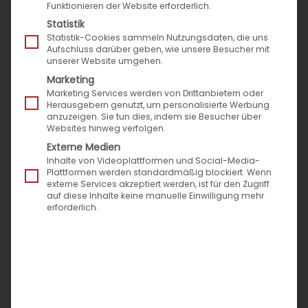
Zahlungsinformationen und Versanddaten aus
Funktionieren der Website erforderlich.
ihrem Amazon-Kundenkonto einloggen und
Statistik
bezahlen. Das geht schnell, einfach und sicher.
Statistik-Cookies sammeln Nutzungsdaten, die uns
Aufschluss darüber geben, wie unsere Besucher mit
unserer Website umgehen.
So funktioniert es:
Marketing
Lassen Sie sich die Schnittstelle von
Marketing Services werden von Drittanbietern oder
Herausgebern genutzt, um personalisierte Werbung
Speed4Trade integrieren, hinterlegen Sie Ihre
anzuzeigen. Sie tun dies, indem sie Besucher über
Zugangsdaten und aktivieren Sie das Modul im
Websites hinweg verfolgen.
Speed4Trade COMMERCE-Admin-Bereich. Die
Externe Medien
Inhalte von Videoplattformen und Social-Media-
Integration von Amazon Pay kann Ihnen dabei
Plattformen werden standardmäßig blockiert. Wenn
helfen, neue Kunden zu gewinnen und Ihren
externe Services akzeptiert werden, ist für den Zugriff
auf diese Inhalte keine manuelle Einwilligung mehr
Umsatz zu steigern.
erforderlich.
Ihre Vorteile
Bequeme Zahlungsart für Millionen
Amazon-Kunden mit Amazon-Konto
Chance auf höhere Conversion und