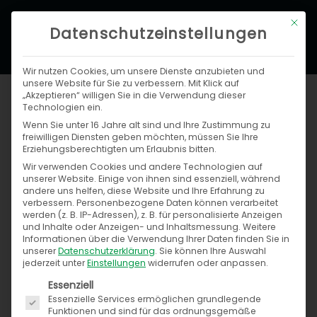
Zum
Hau
Mit di
Inhalt
Datenschutzeinstellungen
springen
Wir nutzen Cookies, um unsere Dienste anzubieten und
unsere Website für Sie zu verbessern. Mit Klick auf
„Akzeptieren“ willigen Sie in die Verwendung dieser
Technologien ein.
Wenn Sie unter 16 Jahre alt sind und Ihre Zustimmung zu
freiwilligen Diensten geben möchten, müssen Sie Ihre
Erziehungsberechtigten um Erlaubnis bitten.
Amazon Pay
Wir verwenden Cookies und andere Technologien auf
unserer Website. Einige von ihnen sind essenziell, während
andere uns helfen, diese Website und Ihre Erfahrung zu
Für Ihren Online-Shop auf Basis von
verbessern.
Personenbezogene Daten können verarbeitet
Speed4Trade COMMERCE steht Ihnen ein
werden (z. B. IP-Adressen), z. B. für personalisierte Anzeigen
und Inhalte oder Anzeigen- und Inhaltsmessung.
Weitere
kostenfreies Modul für die Nutzung von
Informationen über die Verwendung Ihrer Daten finden Sie in
Amazon Pay zur Verfügung.
unserer
Datenschutzerklärung
.
Sie können Ihre Auswahl
jederzeit unter
Einstellungen
widerrufen oder anpassen.
Mit Amazon Pay können sich Millionen Amazon-
Es folgt eine Liste der Service-Gruppen, für die ein
Essenziell
Kunden in Ihrem Online-Shop mit den
Essenzielle Services ermöglichen grundlegende
Funktionen und sind für das ordnungsgemäße