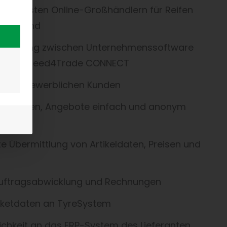
eutendsten Online-Großhändlern für Reifen
utschland
Anbindung zwischen Unternehmenssoftware
 über Speed4Trade CONNECT
0.000 gewerblichen Kunden
Lieferanten, Angebote einfach und anonym
e Übermittlung von Artikeldaten, Preisen und
Auftragsabwicklung und Rechnungen
ketdaten an TyreSystem
chkeit an das ERP-System des Lieferanten