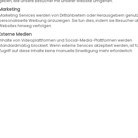
geben, wie unsere Besucher mit unserer Website umgehen.
Marketing
tem, ist keine Nutzungsgebühr fällig und auch di
Marketing Services werden von Drittanbietern oder Herausgebern genutz
personalisierte Werbung anzuzeigen. Sie tun dies, indem sie Besucher ü
ntlich nicht genannt. Zur permanenten Weiterent
Websites hinweg verfolgen.
gjährige Erfahrung im Reifenfachhandel, das profe
Externe Medien
Inhalte von Videoplattformen und Social-Media-Plattformen werden
 bei.
standardmäßig blockiert. Wenn externe Services akzeptiert werden, ist f
Zugriff auf diese Inhalte keine manuelle Einwilligung mehr erforderlich.
tet TyreSystem Vorteile wie eine kompetente Kun
estellungen, Rechnungen oder Retouren abwickelt.