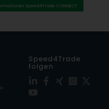
formationen Speed4Trade CONNECT
n
Speed4Trade
folgen
de