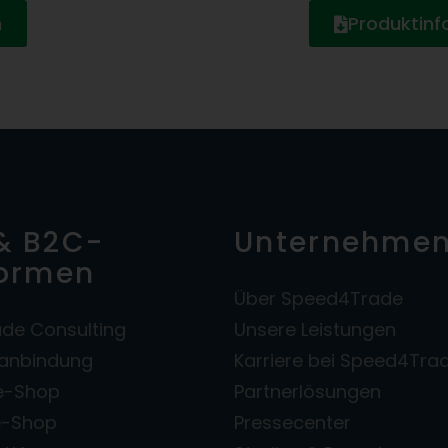
n
Produktin
& B2C-
Unternehme
formen
Über Speed4Trade
de Consulting
Unsere Leistungen
zanbindung
Karriere bei Speed4Tra
e-Shop
Partnerlösungen
e-Shop
Pressecenter