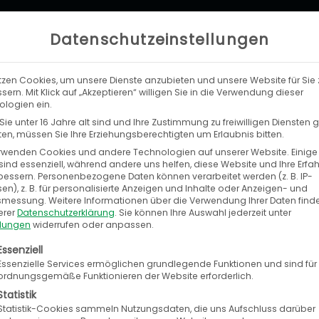
Datenschutzeinstellungen
tzen Cookies, um unsere Dienste anzubieten und unsere Website für Sie 
LEISTUNGEN
UNTERNEHMEN
KA
sern. Mit Klick auf „Akzeptieren“ willigen Sie in die Verwendung dieser
logien ein.
ie unter 16 Jahre alt sind und Ihre Zustimmung zu freiwilligen Diensten
n, müssen Sie Ihre Erziehungsberechtigten um Erlaubnis bitten.
rwenden Cookies und andere Technologien auf unserer Website. Einige
sind essenziell, während andere uns helfen, diese Website und Ihre Erfa
bessern.
Personenbezogene Daten können verarbeitet werden (z. B. IP-
sionelle Lösung im Reifen- und Felgengr
en), z. B. für personalisierte Anzeigen und Inhalte oder Anzeigen- und
tsmessung.
Weitere Informationen über die Verwendung Ihrer Daten find
erer
Datenschutzerklärung
.
Sie können Ihre Auswahl jederzeit unter
llungen
widerrufen oder anpassen.
roßhändler für Reifen, Felgen, RDKS-Teile,
olgt eine Liste der Service-Gruppen, für die eine E
Essenziell
Essenzielle Services ermöglichen grundlegende Funktionen und sind für
 in Deutschland. Über
www.tyresystem.de
err
ordnungsgemäße Funktionieren der Website erforderlich.
 Kundenstamm an Reifenfachhändlern, Kfz-
Statistik
Statistik-Cookies sammeln Nutzungsdaten, die uns Aufschluss darüber
reibern.