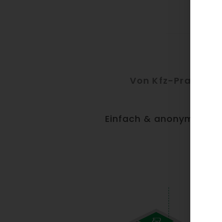
Von Kfz-Praktike
Einfach & anonym Reif