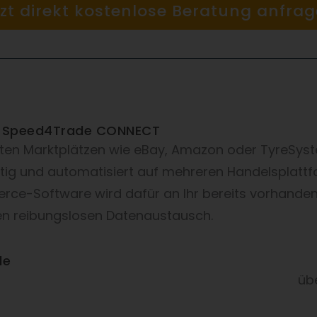
tzt direkt kostenlose Beratung anfrag
mit Speed4Trade CONNECT
sten Marktplätzen wie eBay, Amazon oder TyreSyst
itig und automatisiert auf mehreren Handelsplattfo
ce-Software wird dafür an Ihr bereits vorhande
en reibungslosen Datenaustausch.
de
üb