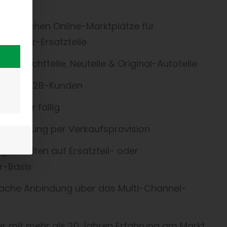
n deutschen Online-Marktplätze für
eue Kfz-Ersatzteile
 Gebrauchtteile, Neuteile & Original-Autoteile
2C- und B2B-Kunden
sgebühr fällig
Abrechnung per Verkaufsprovision
lichkeiten auf Ersatzteil- oder
r-Basis
fache Anbindung über das Multi-Channel-
er mit mehr als 20 Jahren Erfahrung am Markt