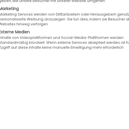
geben, wie unsere Besucher mit unserer Website umgehen.
e, Autoteile-Markt.de, bietet gebrauchte und neue 
Marketing
e u. a. Kfz-Werkstätten angesprochen. Kunden könn
Marketing Services werden von Drittanbietern oder Herausgebern genutz
personalisierte Werbung anzuzeigen. Sie tun dies, indem sie Besucher ü
ie über einfache Suchmechanismen und die Ersatzte
Websites hinweg verfolgen.
 sein nutzerfreundliches Design auf mobilen Endg
Externe Medien
Inhalte von Videoplattformen und Social-Media-Plattformen werden
standardmäßig blockiert. Wenn externe Services akzeptiert werden, ist f
Zugriff auf diese Inhalte keine manuelle Einwilligung mehr erforderlich.
 keine Einrichtungsgebühr entrichten. Die Abrechnu
e leichte und effiziente Einrichtung und Verwalt