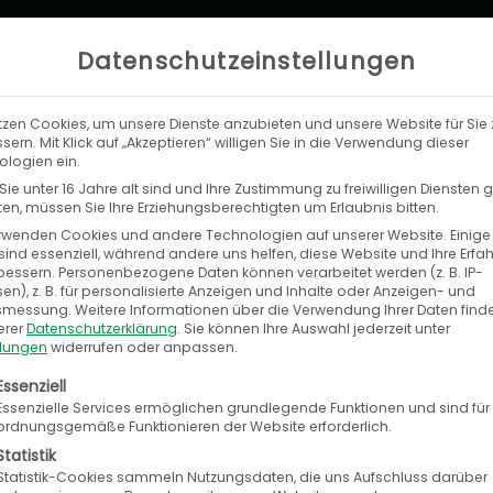
Datenschutzeinstellungen
tzen Cookies, um unsere Dienste anzubieten und unsere Website für Sie 
LEISTUNGEN
UNTERNEHMEN
KA
sern. Mit Klick auf „Akzeptieren“ willigen Sie in die Verwendung dieser
logien ein.
ie unter 16 Jahre alt sind und Ihre Zustimmung zu freiwilligen Diensten
n, müssen Sie Ihre Erziehungsberechtigten um Erlaubnis bitten.
rwenden Cookies und andere Technologien auf unserer Website. Einige
sind essenziell, während andere uns helfen, diese Website und Ihre Erfa
bessern.
Personenbezogene Daten können verarbeitet werden (z. B. IP-
aweit verkaufen
en), z. B. für personalisierte Anzeigen und Inhalte oder Anzeigen- und
tsmessung.
Weitere Informationen über die Verwendung Ihrer Daten find
erer
Datenschutzerklärung
.
Sie können Ihre Auswahl jederzeit unter
llungen
widerrufen oder anpassen.
 deutschen Online-Marktplätze für gebraucht
olgt eine Liste der Service-Gruppen, für die eine E
Essenziell
Essenzielle Services ermöglichen grundlegende Funktionen und sind für
des modernen Kfz-Teile-Portals zählen
ordnungsgemäße Funktionieren der Website erforderlich.
ter aus der gesamten EU.
Statistik
Statistik-Cookies sammeln Nutzungsdaten, die uns Aufschluss darüber