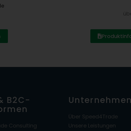
de
üb
n
Produktin
& B2C-
Unternehme
formen
Über Speed4Trade
de Consulting
Unsere Leistungen