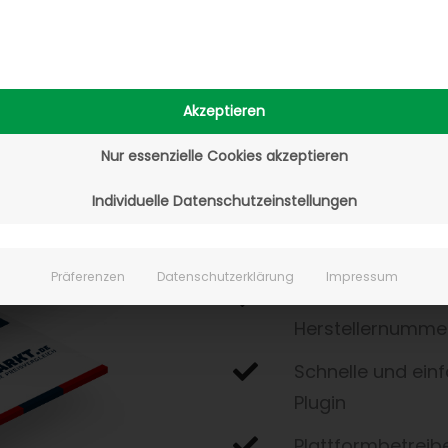
Einer der größte
gebrauchte und n
Akzeptieren
Über 10 Millionen
Nur essenzielle Cookies akzeptieren
Erreichen Sie B
Individuelle Datenschutzeinstellungen
Keine Einrichtung
Erfolgsbasierte 
Präferenzen
Datenschutzerklärung
Impressum
Einfache Suchmög
Herstellernumme
Schnelle und ein
Plugin
Plattformbetreib