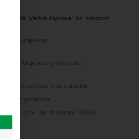
– mehr B2B-Verkaufspower für Amazon
-Verkaufspreise
tte
keit der Angebote und höhere
n
v für Geschäftskunden anbieten
rechnungsservice
 oder Versand durch Amazon (FBA)
er
.