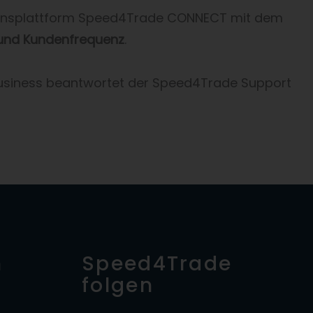
ationsplattform Speed4Trade CONNECT mit dem
z und Kundenfrequenz
.
siness beantwortet der Speed4Trade Support
n
Speed4Trade
folgen