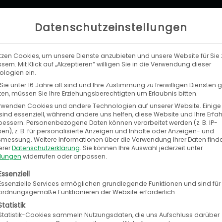
Datenschutzeinstellungen
tzen Cookies, um unsere Dienste anzubieten und unsere Website für Sie 
LEISTUNGEN
UNTERNEHMEN
KA
sern. Mit Klick auf „Akzeptieren“ willigen Sie in die Verwendung dieser
logien ein.
ie unter 16 Jahre alt sind und Ihre Zustimmung zu freiwilligen Diensten
n, müssen Sie Ihre Erziehungsberechtigten um Erlaubnis bitten.
rwenden Cookies und andere Technologien auf unserer Website. Einige
sind essenziell, während andere uns helfen, diese Website und Ihre Erfa
bessern.
Personenbezogene Daten können verarbeitet werden (z. B. IP-
B2B-Geschäft ausbauen
en), z. B. für personalisierte Anzeigen und Inhalte oder Anzeigen- und
tsmessung.
Weitere Informationen über die Verwendung Ihrer Daten find
erer
Datenschutzerklärung
.
Sie können Ihre Auswahl jederzeit unter
llungen
widerrufen oder anpassen.
at dort im ersten Jahr bereits über eine Milliarde
olgt eine Liste der Service-Gruppen, für die eine E
Essenziell
Essenzielle Services ermöglichen grundlegende Funktionen und sind für
n dabei für mehr als die Hälfte der Bestellungen
ordnungsgemäße Funktionieren der Website erforderlich.
 Amazon Business nun auch auf Amazon.de und
Statistik
Statistik-Cookies sammeln Nutzungsdaten, die uns Aufschluss darüber