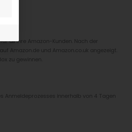
 für
all
Ihre Amazon-Kunden. Nach der
 auf Amazon.de und Amazon.co.uk angezeigt.
ox zu gewinnen.
des Anmeldeprozesses innerhalb von 4 Tagen