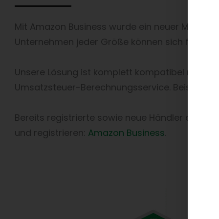
Mit Amazon Business wurde ein neuer Marktpl
Unternehmen jeder Größe können sich für das
Unsere Lösung ist komplett kompatibel mit d
Umsatzsteuer-Berechnungsservice. Beispielswei
Bereits registrierte sowie neue Händler auf A
und registrieren:
Amazon Business
.