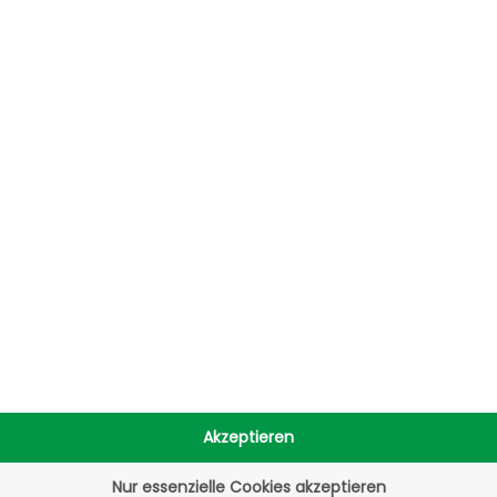
Vorteile für Händler 
Business Verkäufer
Amazon-Business
und Mengenraba
Bessere Sichtbar
Verkaufschance
Angebote exklusi
Umsatzsteuer-Be
Eigener Versand
Akzeptieren
Nur essenzielle Cookies akzeptieren
r
Registrierung zu Amazon Business gelangen Sie hi