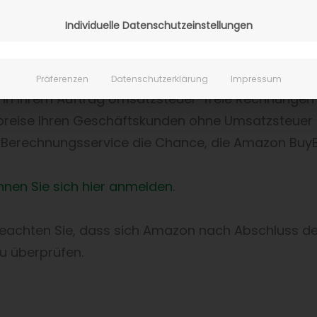
Individuelle Datenschutzeinstellungen
Präferenzen
Datenschutzerklärung
Impressum
 in Ihrem Auftrag Umsatzsteuer-freie Rechnungen
spreise Ihren Geschäftskunden ohne Umsatzsteuer
Berechnungsservice die Chance, die Amazon BuyB
en Sie sich hier anmelden.
 beachten Sie, dass sich Amazon nach Abschluss 
u überprüfen.