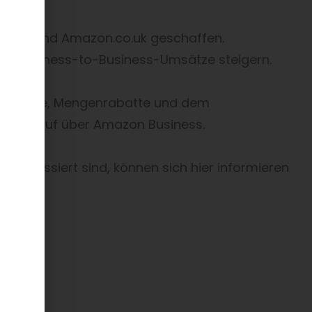
on.de und Amazon.co.uk geschaffen.
re Business-to-Business-Umsätze steigern.
ss-Preise, Mengenrabatte und dem
om Verkauf über Amazon Business.
teressiert sind, können sich hier informieren