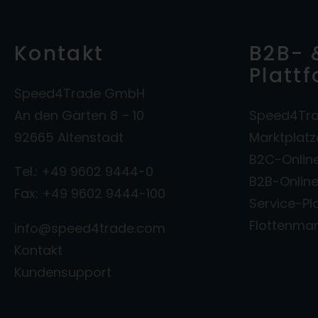
Kontakt
B2B- 
Platt
Speed4Trade GmbH
An den Gärten 8 – 10
Speed4Tra
92665 Altenstadt
Marktplat
B2C-Onlin
Tel.: +49 9602 9444-0
B2B-Onlin
Fax: +49 9602 9444-100
Service-Pl
Flottenm
info@speed4trade.com
Kontakt
Kundensupport