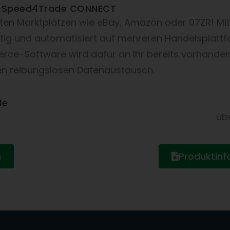
mit Speed4Trade CONNECT
sten Marktplätzen wie eBay, Amazon oder 07ZR! Mi
itig und automatisiert auf mehreren Handelsplattfo
ce-Software wird dafür an Ihr bereits vorhande
en reibungslosen Datenaustausch.
de
üb
n
Produktin