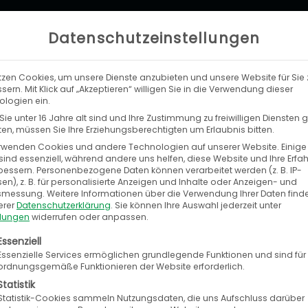
Datenschutzeinstellungen
tzen Cookies, um unsere Dienste anzubieten und unsere Website für Sie 
LEISTUNGEN
UNTERNEHMEN
KA
sern. Mit Klick auf „Akzeptieren“ willigen Sie in die Verwendung dieser
logien ein.
ie unter 16 Jahre alt sind und Ihre Zustimmung zu freiwilligen Diensten
n, müssen Sie Ihre Erziehungsberechtigten um Erlaubnis bitten.
rwenden Cookies und andere Technologien auf unserer Website. Einige
sind essenziell, während andere uns helfen, diese Website und Ihre Erfa
bessern.
Personenbezogene Daten können verarbeitet werden (z. B. IP-
rofis.
en), z. B. für personalisierte Anzeigen und Inhalte oder Anzeigen- und
tsmessung.
Weitere Informationen über die Verwendung Ihrer Daten find
erer
Datenschutzerklärung
.
Sie können Ihre Auswahl jederzeit unter
llungen
widerrufen oder anpassen.
eferanten, europaweit mehr als 25.000 Kunden 
olgt eine Liste der Service-Gruppen, für die eine E
Essenziell
Essenzielle Services ermöglichen grundlegende Funktionen und sind für
positioniert sich 07ZR als europäischer
ordnungsgemäße Funktionieren der Website erforderlich.
obilbereich.
Statistik
Statistik-Cookies sammeln Nutzungsdaten, die uns Aufschluss darüber