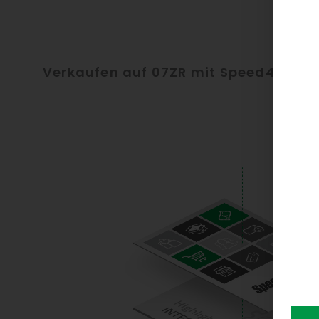
Verkaufen auf 07ZR mit Speed4Trade 