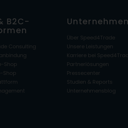
& B2C-
Unternehme
formen
Über Speed4Trade
de Consulting
Unsere Leistungen
zanbindung
Karriere bei Speed4Tra
e-Shop
Partnerlösungen
e-Shop
Pressecenter
attform
Studien & Reports
anagement
Unternehmensblog