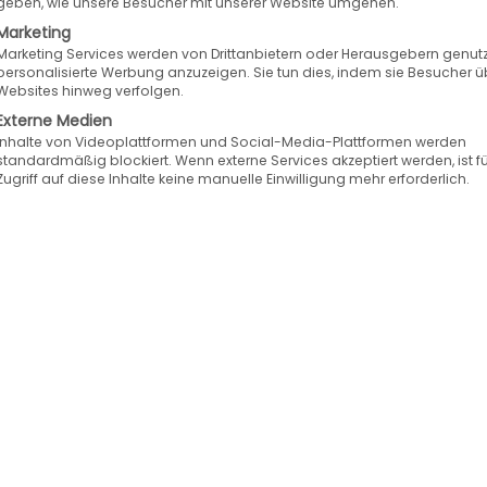
geben, wie unsere Besucher mit unserer Website umgehen.
ndelung eines außergewöhnlichen Angebots vielfält
Marketing
ner 30-jährigen Erfahrung in der Automobilbranche.
Marketing Services werden von Drittanbietern oder Herausgebern genutz
personalisierte Werbung anzuzeigen. Sie tun dies, indem sie Besucher ü
men der Automobilindustrie entwickelt.
Websites hinweg verfolgen.
Externe Medien
Inhalte von Videoplattformen und Social-Media-Plattformen werden
dukten, darunter Reifen, Felgen, Fahrzeug-Ersatztei
standardmäßig blockiert. Wenn externe Services akzeptiert werden, ist f
Zugriff auf diese Inhalte keine manuelle Einwilligung mehr erforderlich.
ktplatz sind internationale Hersteller für Reifen
 Die große Auswahl unterschiedlichster Anbieter ri
xibetriebe.