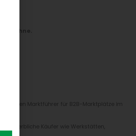
ler Bühne.
päischen Marktführer für B2B-Marktplätze im
h
ht gewerbliche Käufer wie Werkstätten,
.