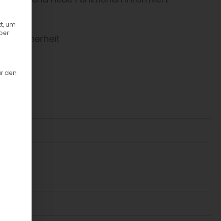
t, um
ber
TY
– Sicherheit
ür den