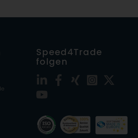
n
Speed4Trade
folgen
de