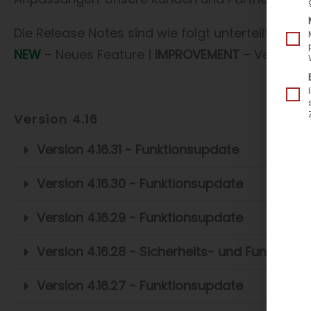
Die Release Notes sind wie folgt unterteilt und 
NEW
– Neues Feature |
IMPROVEMENT
– Verbesse
Version 4.16
Version 4.16.31 - Funktionsupdate
Version 4.16.30 - Funktionsupdate
Version 4.16.29 - Funktionsupdate
Version 4.16.28 - Sicherheits- und Funktion
Version 4.16.27 - Funktionsupdate