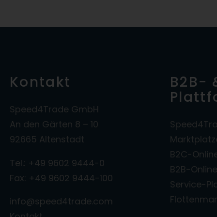
Kontakt
B2B- 
Platt
Speed4Trade GmbH
An den Gärten 8 – 10
Speed4Tra
92665 Altenstadt
Marktplat
B2C-Onlin
Tel.: +49 9602 9444-0
B2B-Onlin
Fax: +49 9602 9444-100
Service-Pl
Flottenm
info@speed4trade.com
Kontakt