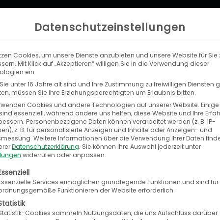
Datenschutzeinstellungen
tzen Cookies, um unsere Dienste anzubieten und unsere Website für Sie 
LEISTUNGEN
UNTERNEHMEN
KA
sern. Mit Klick auf „Akzeptieren“ willigen Sie in die Verwendung dieser
logien ein.
ie unter 16 Jahre alt sind und Ihre Zustimmung zu freiwilligen Diensten
n, müssen Sie Ihre Erziehungsberechtigten um Erlaubnis bitten.
rwenden Cookies und andere Technologien auf unserer Website. Einige
sind essenziell, während andere uns helfen, diese Website und Ihre Erfa
bessern.
Personenbezogene Daten können verarbeitet werden (z. B. IP-
en), z. B. für personalisierte Anzeigen und Inhalte oder Anzeigen- und
tsmessung.
Weitere Informationen über die Verwendung Ihrer Daten find
erer
Datenschutzerklärung
.
Sie können Ihre Auswahl jederzeit unter
llungen
widerrufen oder anpassen.
olgt eine Liste der Service-Gruppen, für die eine E
Essenziell
Essenzielle Services ermöglichen grundlegende Funktionen und sind für
ordnungsgemäße Funktionieren der Website erforderlich.
Überblick über die offiziellen Release Notes von S
Statistik
Statistik-Cookies sammeln Nutzungsdaten, die uns Aufschluss darüber
 per E-Mail und Newsletter über Updates und ent