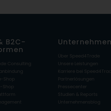
& B2C-
Unternehme
formen
Über Speed4Trade
de Consulting
Unsere Leistungen
zanbindung
Karriere bei Speed4Tra
e-Shop
Partnerlösungen
e-Shop
Pressecenter
attform
Studien & Reports
anagement
Unternehmensblog