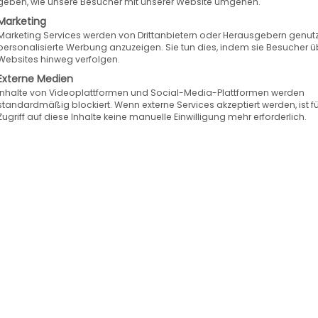
geben, wie unsere Besucher mit unserer Website umgehen.
Marketing
gekennzeichnet:
Marketing Services werden von Drittanbietern oder Herausgebern genutz
personalisierte Werbung anzuzeigen. Sie tun dies, indem sie Besucher ü
rung |
CHANGE
– Änderung |
FIX
– Lösung |
SECURI
Websites hinweg verfolgen.
Externe Medien
Inhalte von Videoplattformen und Social-Media-Plattformen werden
standardmäßig blockiert. Wenn externe Services akzeptiert werden, ist f
Zugriff auf diese Inhalte keine manuelle Einwilligung mehr erforderlich.
supdate