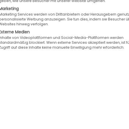
geben, wie unsere Besucher mit unserer Website umgehen.
© Life and Times – shu
Marketing
Marketing Services werden von Drittanbietern oder Herausgebern genutz
personalisierte Werbung anzuzeigen. Sie tun dies, indem sie Besucher ü
© Lightspring – shutter
Websites hinweg verfolgen.
Externe Medien
© Linus – fotolia.com
Inhalte von Videoplattformen und Social-Media-Plattformen werden
standardmäßig blockiert. Wenn externe Services akzeptiert werden, ist f
© Liu zishan – shutters
Zugriff auf diese Inhalte keine manuelle Einwilligung mehr erforderlich.
© Liv Fries-larsen – fot
© Lucocattani – fotolia
© ludmilafoto – fotolia
© Lukas Gojda – shutte
© magdal3na – fotolia