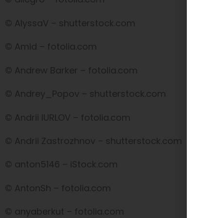
© AlyssaV – shutterstock.com
© Amid – fotolia.com
© Andrew Barker – fotolia.com
© Andrey_Popov – shutterstock.com
© Andrii IURLOV – fotolia.com
© Andrii Zastrozhnov – shutterstock.com
© anton5146 – iStock.com
© AntonSh – fotolia.com
© anyaberkut – fotolia.com