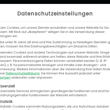
Datenschutzeinstellungen
tzen Cookies, um unsere Dienste anzubieten und unsere Website für Sie 
LEISTUNGEN
UNTERNEHMEN
KA
sern. Mit Klick auf „Akzeptieren“ willigen Sie in die Verwendung dieser
logien ein.
ie unter 16 Jahre alt sind und Ihre Zustimmung zu freiwilligen Diensten
n, müssen Sie Ihre Erziehungsberechtigten um Erlaubnis bitten.
rwenden Cookies und andere Technologien auf unserer Website. Einige
sind essenziell, während andere uns helfen, diese Website und Ihre Erfa
bessern.
Personenbezogene Daten können verarbeitet werden (z. B. IP-
en), z. B. für personalisierte Anzeigen und Inhalte oder Anzeigen- und
tsmessung.
Weitere Informationen über die Verwendung Ihrer Daten find
erer
Datenschutzerklärung
.
Sie können Ihre Auswahl jederzeit unter
llungen
widerrufen oder anpassen.
olgt eine Liste der Service-Gruppen, für die eine E
Essenziell
© Leysan – fotolia.com
Essenzielle Services ermöglichen grundlegende Funktionen und sind für
ordnungsgemäße Funktionieren der Website erforderlich.
Statistik
© Liaurinko – fotolia.co
Statistik-Cookies sammeln Nutzungsdaten, die uns Aufschluss darüber