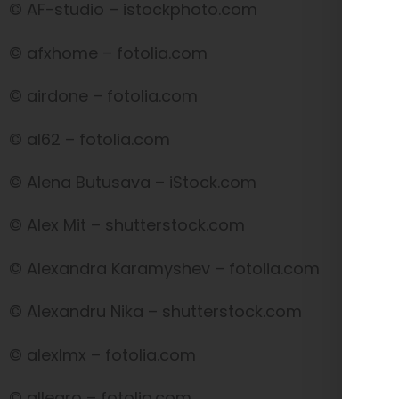
© AF-studio – istockphoto.com
© afxhome – fotolia.com
© airdone – fotolia.com
© al62 – fotolia.com
© Alena Butusava – iStock.com
© Alex Mit – shutterstock.com
© Alexandra Karamyshev – fotolia.com
© Alexandru Nika – shutterstock.com
© alexlmx – fotolia.com
© allegro – fotolia.com