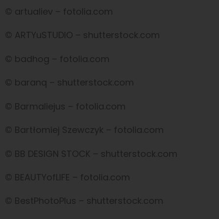
© artualiev – fotolia.com
© ARTYuSTUDIO – shutterstock.com
© badhog – fotolia.com
© baranq – shutterstock.com
© Barmaliejus – fotolia.com
© Bartłomiej Szewczyk – fotolia.com
© BB DESIGN STOCK – shutterstock.com
© BEAUTYofLIFE – fotolia.com
© BestPhotoPlus – shutterstock.com