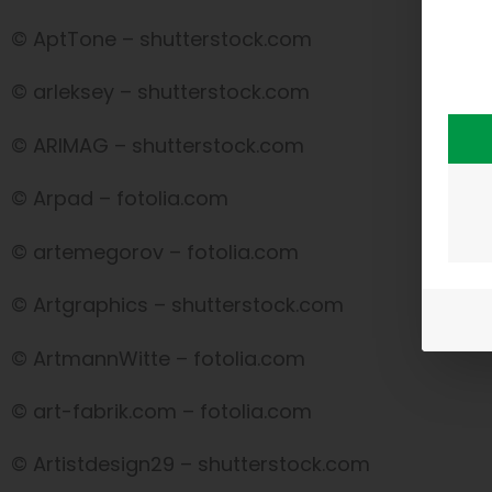
© AptTone – shutterstock.com
© arleksey – shutterstock.com
© ARIMAG – shutterstock.com
© Arpad – fotolia.com
© artemegorov – fotolia.com
© Artgraphics – shutterstock.com
© ArtmannWitte – fotolia.com
© art-fabrik.com – fotolia.com
© Artistdesign29 – shutterstock.com