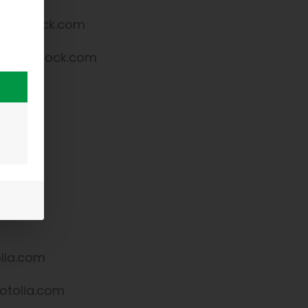
tterstock.com
utterstock.com
.com
lia.com
.com
olia.com
otolia.com