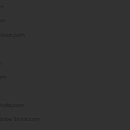
om
com
rstock.com
m
com
tolia.com
dobe Stock.com