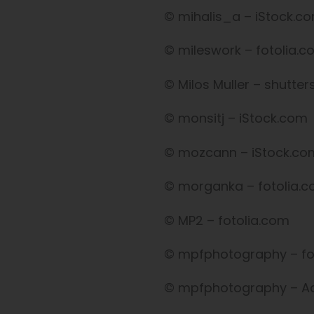
© mihalis_a – iStock.c
© mileswork – fotolia.
© Milos Muller – shutte
© monsitj – iStock.com
© mozcann – iStock.co
© morganka – fotolia.
© MP2 – fotolia.com
© mpfphotography – fo
© mpfphotography – A