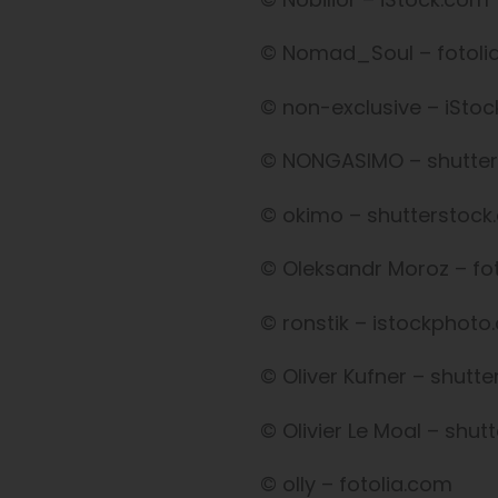
© Nomad_Soul – fotoli
© non-exclusive – iSto
© NONGASIMO – shutte
© okimo – shutterstoc
© Oleksandr Moroz – fo
©
ronstik
– istockphoto
©
Oliver Kufner
– shutte
© Olivier Le Moal
– shut
© olly – fotolia.com