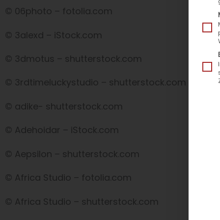
© 06photo – fotolia.com
© 3alexd – iStock.com
© 3dmotus – shutterstock.com
© 3rdtimeluckystudio – shutterstock.com
© adike- shutterstock.com
© Adehoidar – iStock.com
© Aepsilon – shutterstock.com
© Africa Studio – fotolia.com
© Africa Studio – shutterstock.com