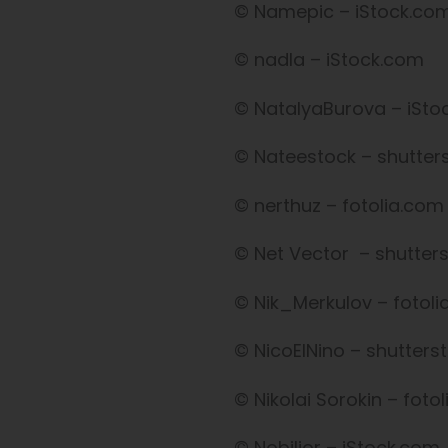
© Namepic – iStock.co
© nadla – iStock.com
© NatalyaBurova – iSto
© Nateestock – shutter
© nerthuz – fotolia.com
© Net Vector – shutter
© Nik_Merkulov – fotol
© NicoElNino – shutter
© Nikolai Sorokin – foto
© Nobilior – iStock.com