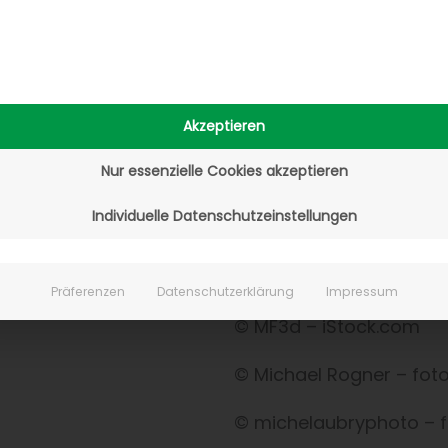
© mayam_studio – shu
© MAZNEV GENNADY – sh
Akzeptieren
© Mdisk – shutterstock
Nur essenzielle Cookies akzeptieren
© mediterranean – foto
Individuelle Datenschutzeinstellungen
© Melpomene – fotolia
© mevans – iStock.com
Präferenzen
Datenschutzerklärung
Impressum
© MF3d – iStock.com
© Michael Rogner – fot
© michelaubryphoto – f