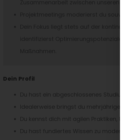
Zusammenarbeit zwischen unseren Kunde
Projektmeetings moderierst du souverän un
Dein Fokus liegt stets auf der kontinuierli
identifizierst Optimierungspotenziale und 
Maßnahmen.
Dein Profil
Du hast ein abgeschlossenes Studium der (
Idealerweise bringst du mehrjährige Erfah
Du kennst dich mit agilen Praktiken, Prinz
Du hast fundiertes Wissen zu modernen We