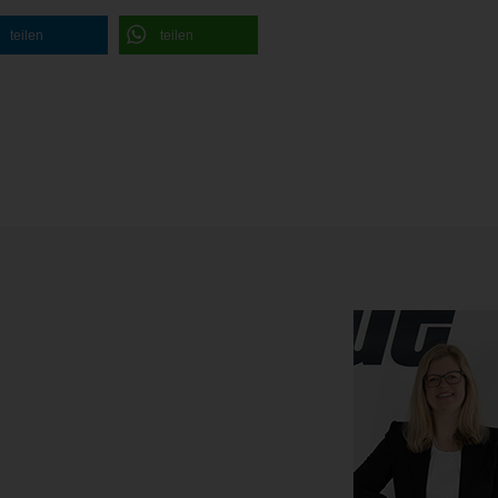
teilen
teilen