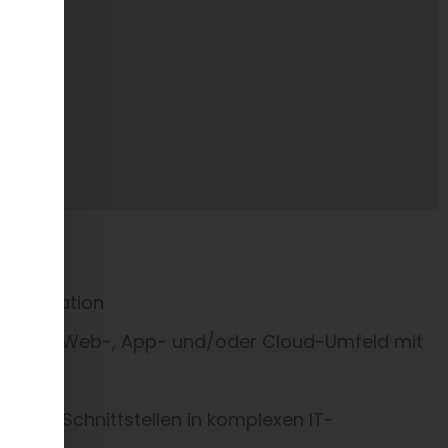
ualifikation
jekten im Web-, App- und/oder Cloud-Umfeld mit
mitteln
 und Schnittstellen in komplexen IT-