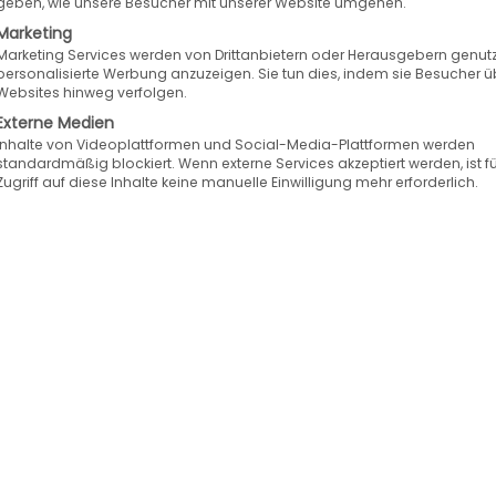
geben, wie unsere Besucher mit unserer Website umgehen.
d)
Marketing
Marketing Services werden von Drittanbietern oder Herausgebern genutz
personalisierte Werbung anzuzeigen. Sie tun dies, indem sie Besucher ü
Websites hinweg verfolgen.
Externe Medien
einem innovativen Umfeld?
Möchtest du in einem 
Inhalte von Videoplattformen und Social-Media-Plattformen werden
standardmäßig blockiert. Wenn externe Services akzeptiert werden, ist f
ent wirklich lebt? Dann bewirb dich bei uns und
Zugriff auf diese Inhalte keine manuelle Einwilligung mehr erforderlich.
arum geht, Handels- und Serviceprozesse zu digital
formen aufzubauen und solche in vorhandene System
oftwareprodukte, performante Schnittstellen und e
sten Idee bis zum erfolgreichen Live-Betrieb. Dafür
möglichkeiten innerhalb einer agilen Arbeitswelt.