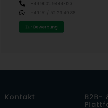
+49 9602 9444-123
+49 151 / 52 29 49 88
Zur Bewerbung
Kontakt
B2B- 
Platt