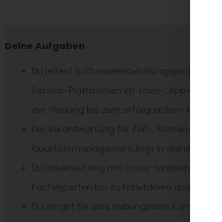
Deine Aufgaben
Du leitest Softwareentwicklungsprojekte vo
Service-Plattformen im Java-, App- und/
der Planung bis zum erfolgreichen Abschlu
Die Verantwortung für Zeit-, Kosten-, Req
Qualitätsmanagement liegt in deinen Händ
Du arbeitest eng mit cross-funktionalen
Fachexperten bis zu Entwicklern und QA.
Du sorgst für eine reibungslose Kommunik