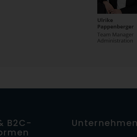
& B2C-
Unternehme
formen