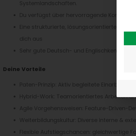
Systemlandschaften.
Du verfügst über hervorragende Kommunik
Eine strukturierte, lösungsorientierte Arb
dich aus
Sehr gute Deutsch- und Englischkenntnisse 
Deine Vorteile
Paten-Prinzip: Aktiv begleitete Einarbeitun
Hybrid-Work: Teamorientiertes Arbeiten a
Agile Vorgehensweisen: Feature-Driven-De
Weiterbildungskultur: Diverse interne & e
Flexible Aufstiegschancen: gleichwertige 