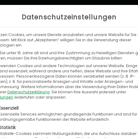
Datenschutzeinstellungen
tzen Cookies, um unsere Dienste anzubieten und unsere Website für Sie 
LEISTUNGEN
UNTERNEHMEN
KA
sern. Mit Klick auf „Akzeptieren“ willigen Sie in die Verwendung dieser
logien ein.
ie unter 16 Jahre alt sind und Ihre Zustimmung zu freiwilligen Diensten
n, müssen Sie Ihre Erziehungsberechtigten um Erlaubnis bitten.
rwenden Cookies und andere Technologien auf unserer Website. Einige
sind essenziell, während andere uns helfen, diese Website und Ihre Erfa
entwicklung (m/w/d)
bessern.
Personenbezogene Daten können verarbeitet werden (z. B. IP-
en), z. B. für personalisierte Anzeigen und Inhalte oder Anzeigen- und
tsmessung.
Weitere Informationen über die Verwendung Ihrer Daten find
erer
Datenschutzerklärung
.
Sie können Ihre Auswahl jederzeit unter
llungen
widerrufen oder anpassen.
olgt eine Liste der Service-Gruppen, für die eine E
Essenziell
Essenzielle Services ermöglichen grundlegende Funktionen und sind für
ordnungsgemäße Funktionieren der Website erforderlich.
Statistik
Statistik-Cookies sammeln Nutzungsdaten, die uns Aufschluss darüber