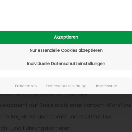
ations- und Moderationsfähigkeiten
eitsweise und das Talent, auch in herausfordernden
Akzeptieren
in Wort und Schrift
Nur essenzielle Cookies akzeptieren
Individuelle Datenschutzeinstellungen
g samt individuellem Einarbeitungsplan
Präferenzen
Datenschutzerklärung
Impressum
m Standort und mobil von daheim
velopment auf Basis etablierter Kanban-Workflow
xterne Angebote und CommunitiesOfPractice
Fach- und Führungskarrieren