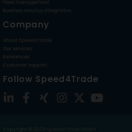
Fleet management
Business solution integration
Company
About Speed4Trade
Our services
References
Customer support
Follow Speed4Trade
L
F
X
I
X
Y
i
a
i
n
-
o
n
c
n
s
t
u
Copyright © 2026
Speed4Trade GmbH