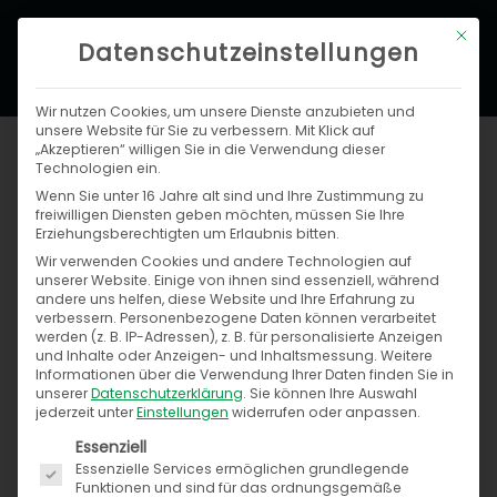
Zum
Hau
Mit di
Inhalt
Datenschutzeinstellungen
springen
Wir nutzen Cookies, um unsere Dienste anzubieten und
unsere Website für Sie zu verbessern. Mit Klick auf
„Akzeptieren“ willigen Sie in die Verwendung dieser
Technologien ein.
Wenn Sie unter 16 Jahre alt sind und Ihre Zustimmung zu
Reporting obligations according to Art.
freiwilligen Diensten geben möchten, müssen Sie Ihre
13 GDPR
Erziehungsberechtigten um Erlaubnis bitten.
Wir verwenden Cookies und andere Technologien auf
unserer Website. Einige von ihnen sind essenziell, während
andere uns helfen, diese Website und Ihre Erfahrung zu
Information requirements according to Art. 13
verbessern.
Personenbezogene Daten können verarbeitet
werden (z. B. IP-Adressen), z. B. für personalisierte Anzeigen
GDPR
und Inhalte oder Anzeigen- und Inhaltsmessung.
Weitere
Informationen über die Verwendung Ihrer Daten finden Sie in
unserer
Datenschutzerklärung
.
Sie können Ihre Auswahl
The protection of your personal data is of
jederzeit unter
Einstellungen
widerrufen oder anpassen.
particular concern to us. We therefore process
Es folgt eine Liste der Service-Gruppen, für die ein
Essenziell
your personal data (in short „data“) exclusively on
Essenzielle Services ermöglichen grundlegende
Funktionen und sind für das ordnungsgemäße
the basis of the statutory provisions. With this