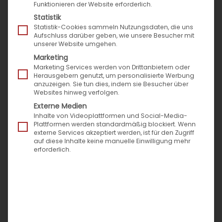
Funktionieren der Website erforderlich.
data protection declaration, we want to inform
Statistik
you comprehensively about the processing of
Statistik-Cookies sammeln Nutzungsdaten, die uns
Aufschluss darüber geben, wie unsere Besucher mit
your data in our company and the data
unserer Website umgehen.
protection claims and rights to which you are
Marketing
entitled in accordance with Art. 13 of the European
Marketing Services werden von Drittanbietern oder
Herausgebern genutzt, um personalisierte Werbung
Data Protection Regulation (EU GDPR).
anzuzeigen. Sie tun dies, indem sie Besucher über
Websites hinweg verfolgen.
1 Who is responsible for data processing and
Externe Medien
Inhalte von Videoplattformen und Social-Media-
whom can you contact?
Plattformen werden standardmäßig blockiert. Wenn
externe Services akzeptiert werden, ist für den Zugriff
Responsible is
auf diese Inhalte keine manuelle Einwilligung mehr
erforderlich.
Speed4Trade GmbH
An den Gärten 8 – 10
92665 Altenstadt
Phone: 09602/9444-0
E-mail:
info@speed4trade.com